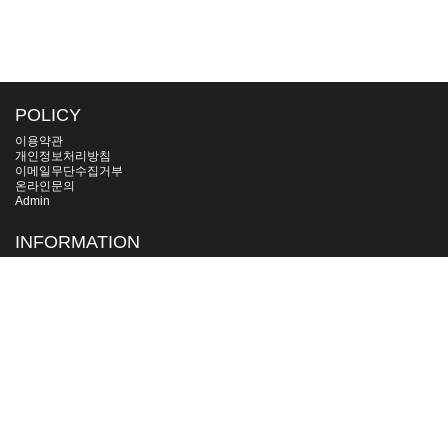
POLICY
이용약관
개인정보처리방침
이메일무단수집거부
온라인문의
Admin
INFORMATION
상호명 : (주)디에코에너지
대표자명 : 유인택
본사/공장 : 경기도 용인시 처인구 양지면 송주로 261
대표전화 : 031-335-0077
LICENCE
사업자등록번호 : 126-86-43381
e-mail : cs@djgen.net
WEB MASTER
e-mail : to4272@gmail.com