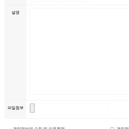
설명
파일첨부
· 개인정보의 수집 및 이용목적
개인정