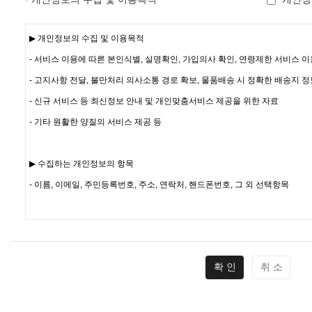
확 인
취 소